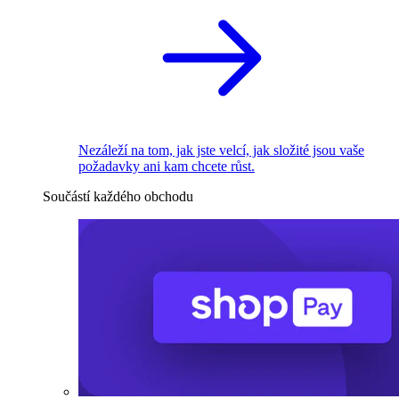
Nezáleží na tom, jak jste velcí, jak složité jsou vaše
požadavky ani kam chcete růst.
Součástí každého obchodu