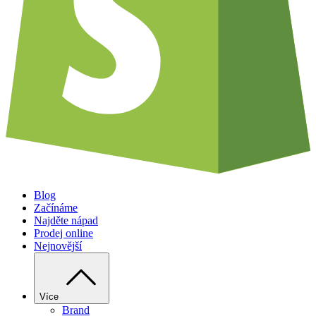
Blog
Začínáme
Najděte nápad
Prodej online
Nejnovější
Více
Brand