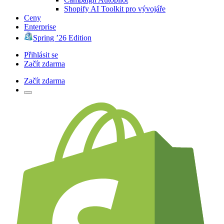
Shopify AI Toolkit pro vývojáře
Ceny
Enterprise
Spring ’26 Edition
Přihlásit se
Začít zdarma
Začít zdarma