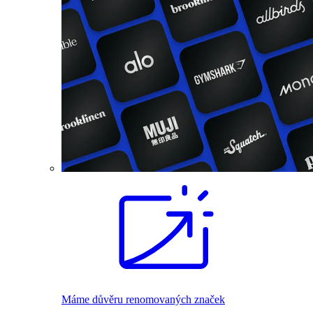
Máme důvěru renomovaných značek