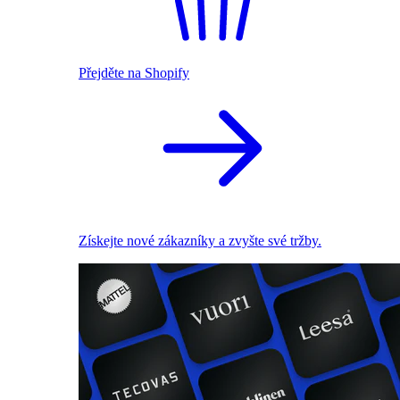
Přejděte na Shopify
Získejte nové zákazníky a zvyšte své tržby.