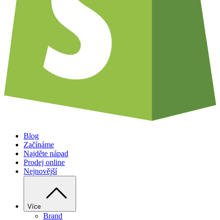
Blog
Začínáme
Najděte nápad
Prodej online
Nejnovější
Více
Brand