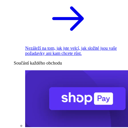
Nezáleží na tom, jak jste velcí, jak složité jsou vaše
požadavky ani kam chcete růst.
Součástí každého obchodu