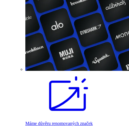
Máme důvěru renomovaných značek