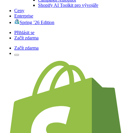
Shopify AI Toolkit pro vývojáře
Ceny
Enterprise
Spring ’26 Edition
Přihlásit se
Začít zdarma
Začít zdarma