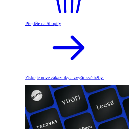
Přejděte na Shopify
Získejte nové zákazníky a zvyšte své tržby.