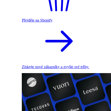
Přejděte na Shopify
Získejte nové zákazníky a zvyšte své tržby.