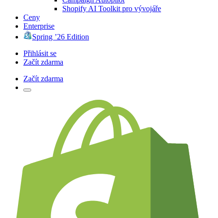
Shopify AI Toolkit pro vývojáře
Ceny
Enterprise
Spring ’26 Edition
Přihlásit se
Začít zdarma
Začít zdarma