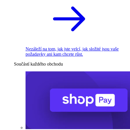
Nezáleží na tom, jak jste velcí, jak složité jsou vaše
požadavky ani kam chcete růst.
Součástí každého obchodu