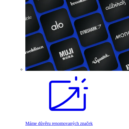
Máme důvěru renomovaných značek