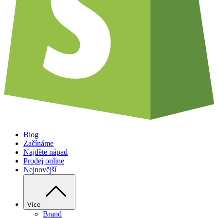
Blog
Začínáme
Najděte nápad
Prodej online
Nejnovější
Více
Brand