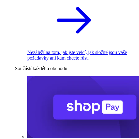
Nezáleží na tom, jak jste velcí, jak složité jsou vaše
požadavky ani kam chcete růst.
Součástí každého obchodu