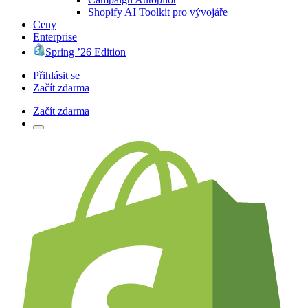
Shopify AI Toolkit pro vývojáře
Ceny
Enterprise
Spring ’26 Edition
Přihlásit se
Začít zdarma
Začít zdarma