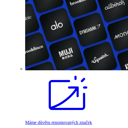
Máme důvěru renomovaných značek