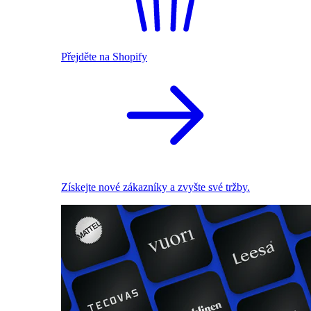
Přejděte na Shopify
Získejte nové zákazníky a zvyšte své tržby.