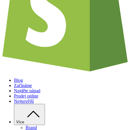
Blog
Začínáme
Najděte nápad
Prodej online
Nejnovější
Více
Brand