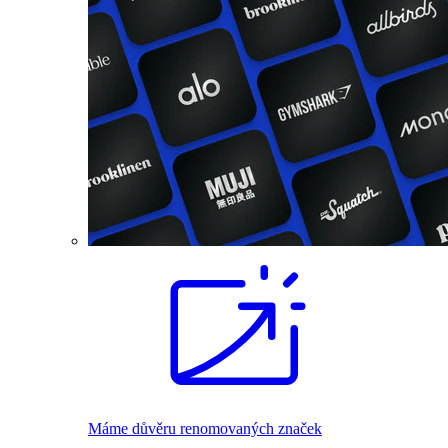
Máme důvěru renomovaných značek