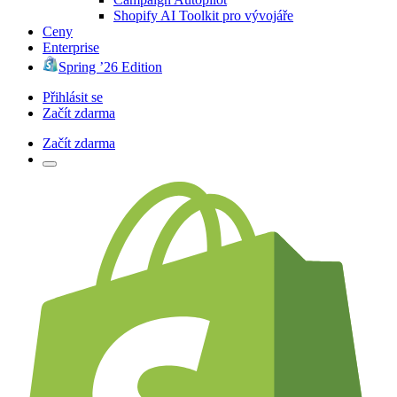
Shopify AI Toolkit pro vývojáře
Ceny
Enterprise
Spring ’26 Edition
Přihlásit se
Začít zdarma
Začít zdarma