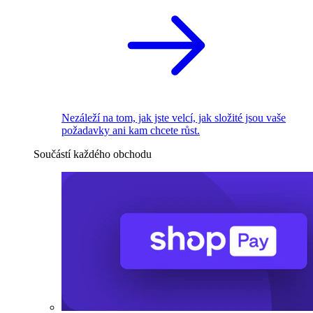
Nezáleží na tom, jak jste velcí, jak složité jsou vaše
požadavky ani kam chcete růst.
Součástí každého obchodu