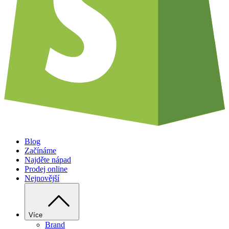
Blog
Začínáme
Najděte nápad
Prodej online
Nejnovější
Více
Brand