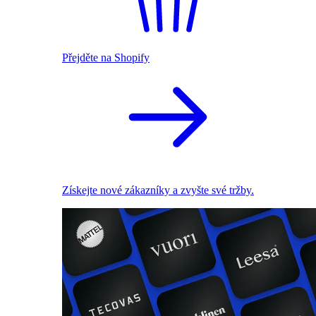
Přejděte na Shopify
Získejte nové zákazníky a zvyšte své tržby.