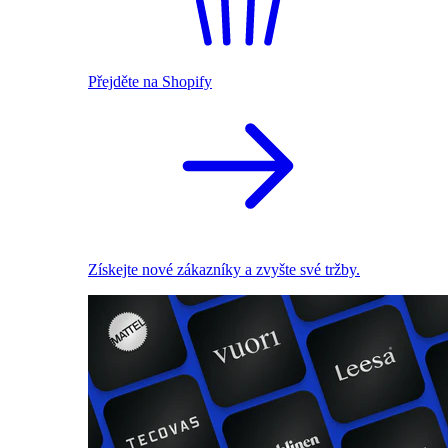
Přejděte na Shopify
Získejte nové zákazníky a zvyšte své tržby.