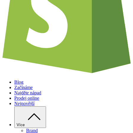
Blog
Začínáme
Najděte nápad
Prodej online
Nejnovější
Více
Brand