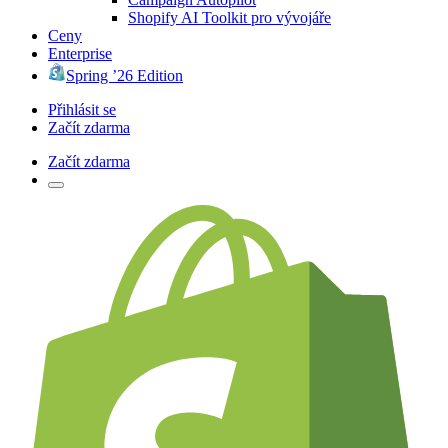
Shopify AI Toolkit pro vývojáře
Ceny
Enterprise
Spring ’26 Edition
Přihlásit se
Začít zdarma
Začít zdarma