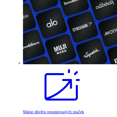
Máme důvěru renomovaných značek