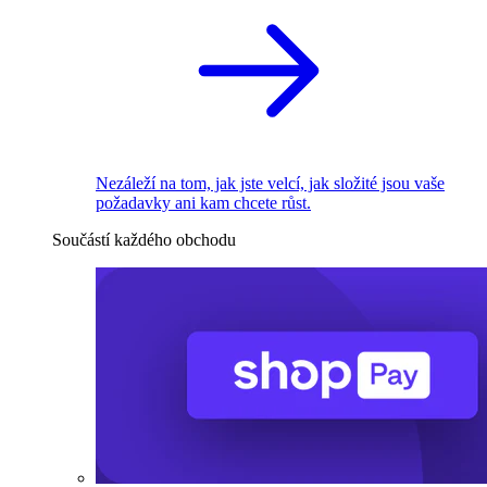
Nezáleží na tom, jak jste velcí, jak složité jsou vaše
požadavky ani kam chcete růst.
Součástí každého obchodu