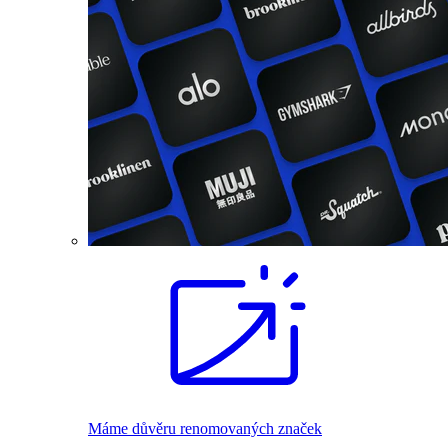
Máme důvěru renomovaných značek