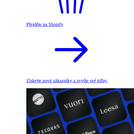
Přejděte na Shopify
Získejte nové zákazníky a zvyšte své tržby.