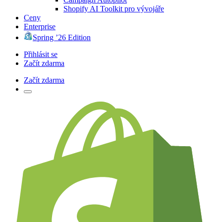
Shopify AI Toolkit pro vývojáře
Ceny
Enterprise
Spring ’26 Edition
Přihlásit se
Začít zdarma
Začít zdarma