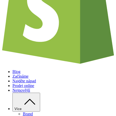
Blog
Začínáme
Najděte nápad
Prodej online
Nejnovější
Více
Brand