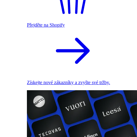
Přejděte na Shopify
Získejte nové zákazníky a zvyšte své tržby.