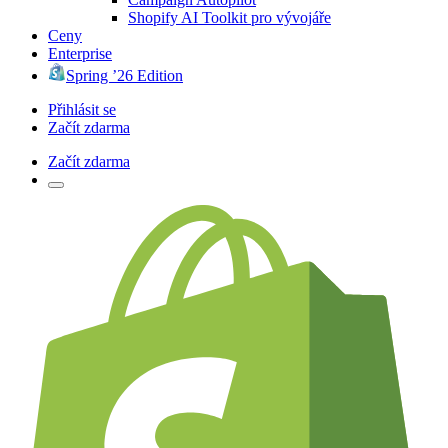
Shopify AI Toolkit pro vývojáře
Ceny
Enterprise
Spring ’26 Edition
Přihlásit se
Začít zdarma
Začít zdarma