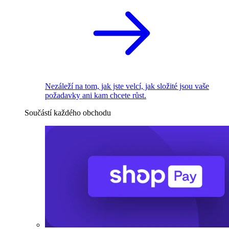
Nezáleží na tom, jak jste velcí, jak složité jsou vaše
požadavky ani kam chcete růst.
Součástí každého obchodu