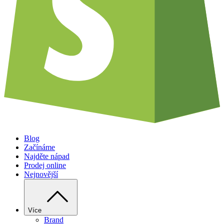
Blog
Začínáme
Najděte nápad
Prodej online
Nejnovější
Více
Brand