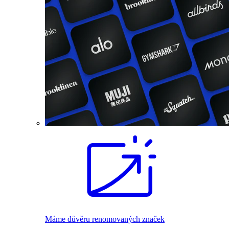
Máme důvěru renomovaných značek