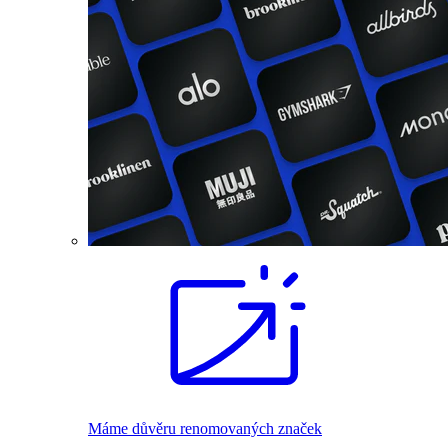
Máme důvěru renomovaných značek