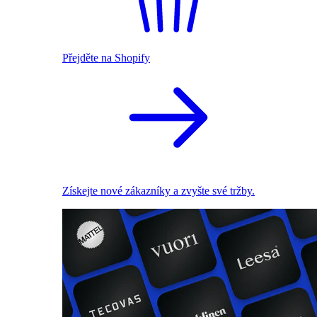
Přejděte na Shopify
Získejte nové zákazníky a zvyšte své tržby.