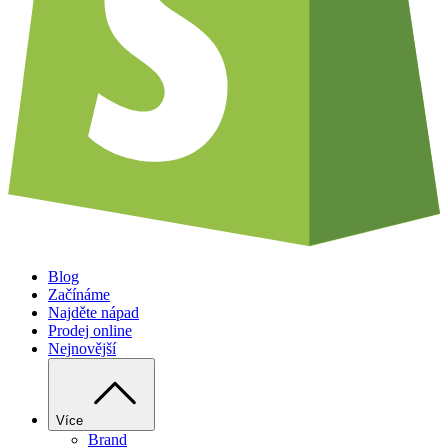
Blog
Začínáme
Najděte nápad
Prodej online
Nejnovější
Více
Brand