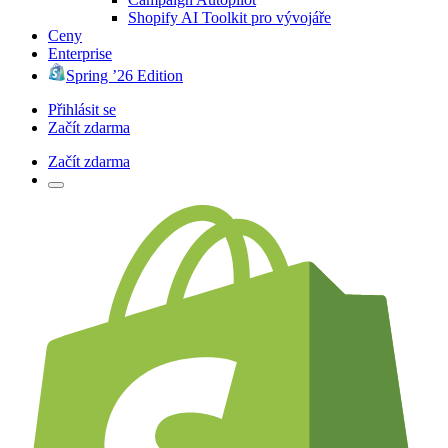
Shopify AI Toolkit pro vývojáře
Ceny
Enterprise
Spring ’26 Edition
Přihlásit se
Začít zdarma
Začít zdarma