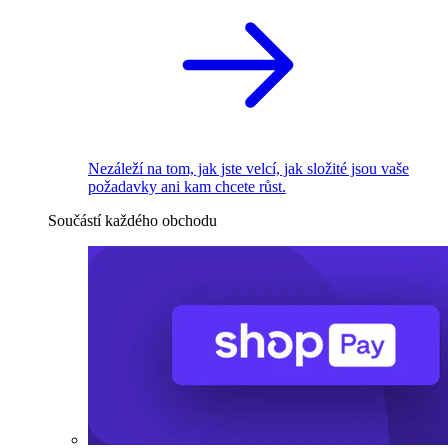
Nezáleží na tom, jak jste velcí, jak složité jsou vaše
požadavky ani kam chcete růst.
Součástí každého obchodu