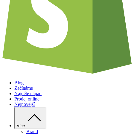
Blog
Začínáme
Najděte nápad
Prodej online
Nejnovější
Více
Brand