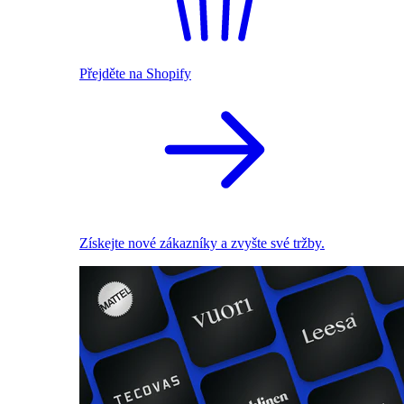
Přejděte na Shopify
Získejte nové zákazníky a zvyšte své tržby.