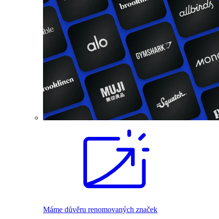
Máme důvěru renomovaných značek