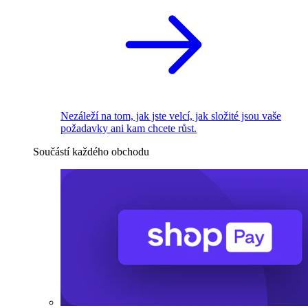
Nezáleží na tom, jak jste velcí, jak složité jsou vaše
požadavky ani kam chcete růst.
Součástí každého obchodu