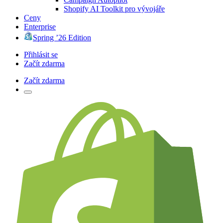
Shopify AI Toolkit pro vývojáře
Ceny
Enterprise
Spring ’26 Edition
Přihlásit se
Začít zdarma
Začít zdarma