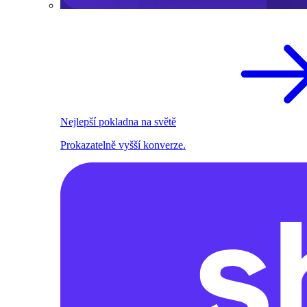
Nejlepší pokladna na světě
Prokazatelně vyšší konverze.