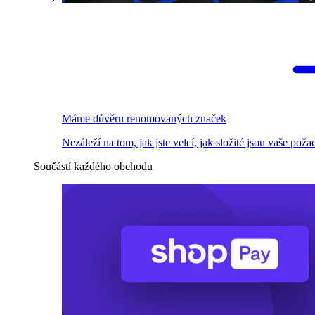
Máme důvěru renomovaných značek
Nezáleží na tom, jak jste velcí, jak složité jsou vaše pož
Součástí každého obchodu