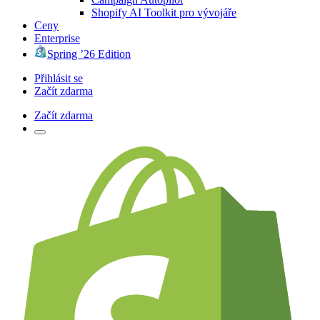
Shopify AI Toolkit pro vývojáře
Ceny
Enterprise
Spring ’26 Edition
Přihlásit se
Začít zdarma
Začít zdarma