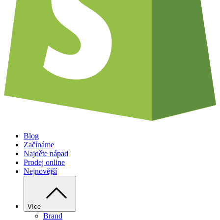
Blog
Začínáme
Najděte nápad
Prodej online
Nejnovější
Více
Brand