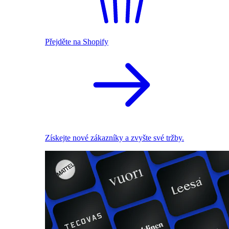
Přejděte na Shopify
Získejte nové zákazníky a zvyšte své tržby.