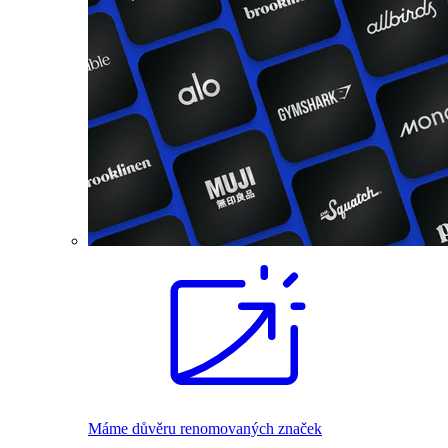
Máme důvěru renomovaných značek