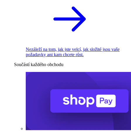
Nezáleží na tom, jak jste velcí, jak složité jsou vaše
požadavky ani kam chcete růst.
Součástí každého obchodu