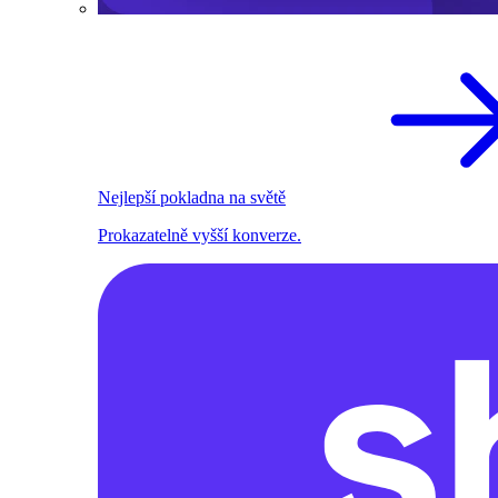
Nejlepší pokladna na světě
Prokazatelně vyšší konverze.