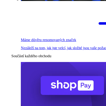
Máme důvěru renomovaných značek
Nezáleží na tom, jak jste velcí, jak složité jsou vaše pož
Součástí každého obchodu