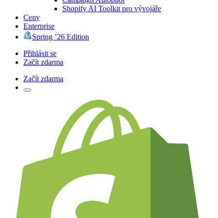
Shopify AI Toolkit pro vývojáře
Ceny
Enterprise
Spring ’26 Edition
Přihlásit se
Začít zdarma
Začít zdarma