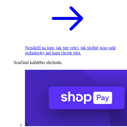
Nezáleží na tom, jak jste velcí, jak složité jsou vaše
požadavky ani kam chcete růst.
Součástí každého obchodu