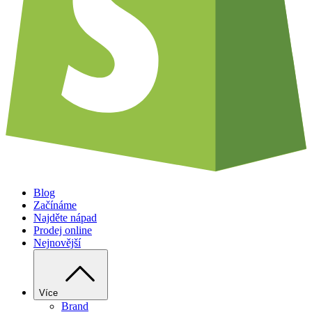
Blog
Začínáme
Najděte nápad
Prodej online
Nejnovější
Více
Brand