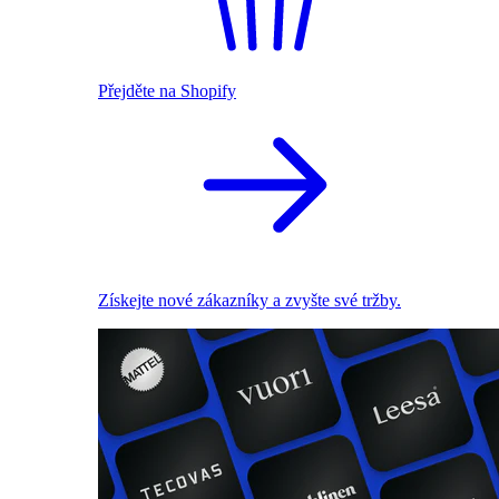
Přejděte na Shopify
Získejte nové zákazníky a zvyšte své tržby.