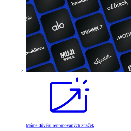
Máme důvěru renomovaných značek