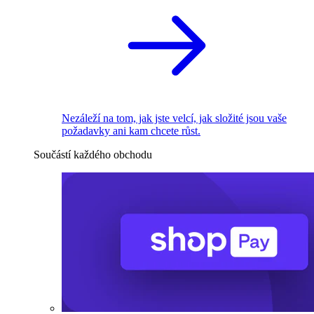
Nezáleží na tom, jak jste velcí, jak složité jsou vaše
požadavky ani kam chcete růst.
Součástí každého obchodu