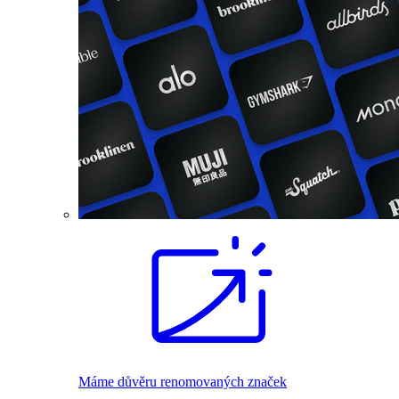
Máme důvěru renomovaných značek