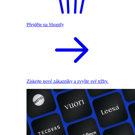
Přejděte na Shopify
Získejte nové zákazníky a zvyšte své tržby.