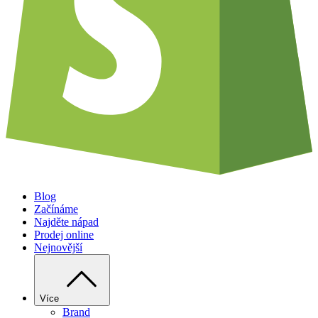
Blog
Začínáme
Najděte nápad
Prodej online
Nejnovější
Více
Brand