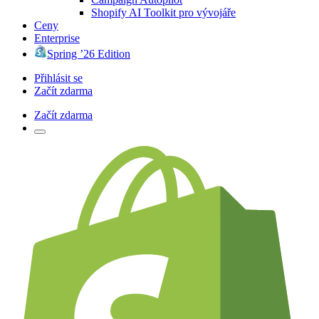
Shopify AI Toolkit pro vývojáře
Ceny
Enterprise
Spring ’26 Edition
Přihlásit se
Začít zdarma
Začít zdarma