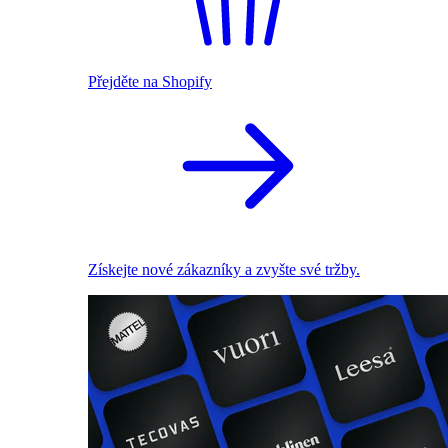
Přejděte na Shopify
Získejte nové zákazníky a zvyšte své tržby.