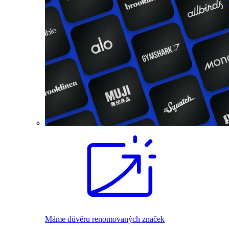
Máme důvěru renomovaných značek