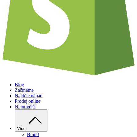
Blog
Začínáme
Najděte nápad
Prodej online
Nejnovější
Více
Brand