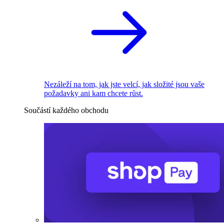
Nezáleží na tom, jak jste velcí, jak složité jsou vaše
požadavky ani kam chcete růst.
Součástí každého obchodu