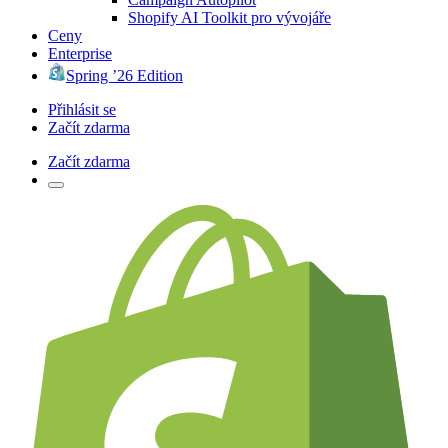
Shopify AI Toolkit pro vývojáře
Ceny
Enterprise
Spring ’26 Edition
Přihlásit se
Začít zdarma
Začít zdarma