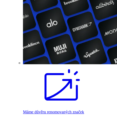
Máme důvěru renomovaných značek