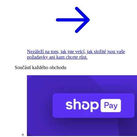
Nezáleží na tom, jak jste velcí, jak složité jsou vaše
požadavky ani kam chcete růst.
Součástí každého obchodu