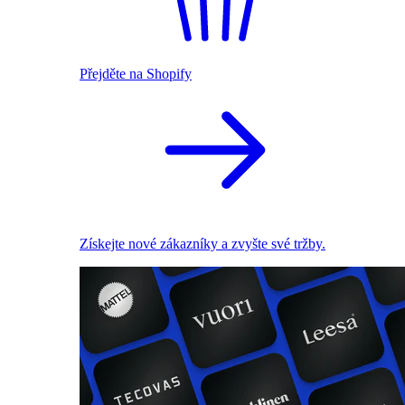
Přejděte na Shopify
Získejte nové zákazníky a zvyšte své tržby.