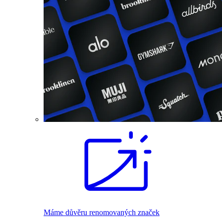
Máme důvěru renomovaných značek