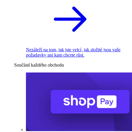
Nezáleží na tom, jak jste velcí, jak složité jsou vaše
požadavky ani kam chcete růst.
Součástí každého obchodu