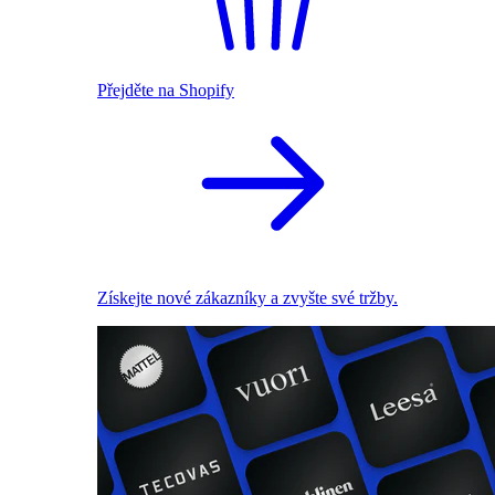
Přejděte na Shopify
Získejte nové zákazníky a zvyšte své tržby.