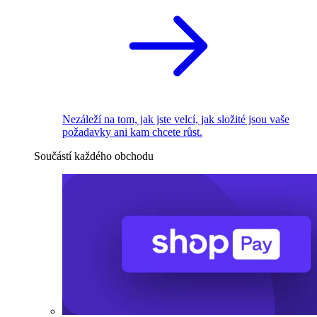
Nezáleží na tom, jak jste velcí, jak složité jsou vaše
požadavky ani kam chcete růst.
Součástí každého obchodu