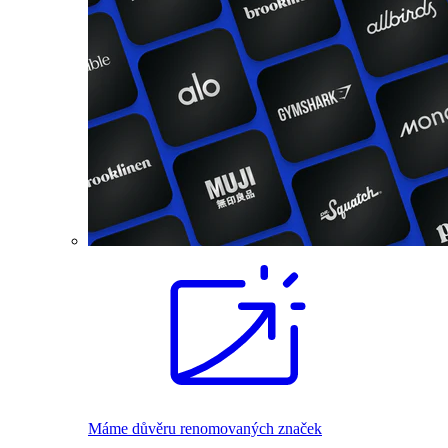
Máme důvěru renomovaných značek