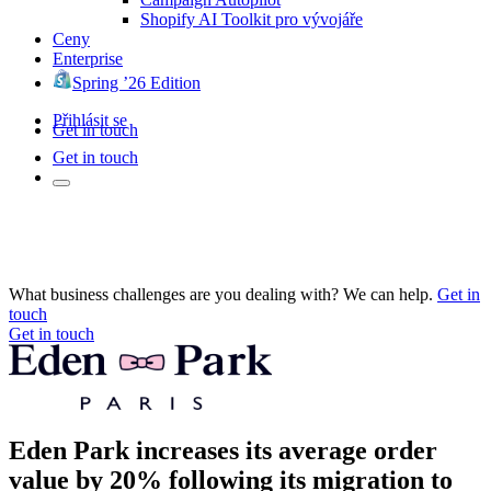
Shopify AI Toolkit pro vývojáře
Ceny
Enterprise
Spring ’26 Edition
Přihlásit se
Get in touch
Get in touch
What business challenges are you dealing with? We can help.
Get in
touch
Get in touch
Eden Park increases its average order
value by 20% following its migration to