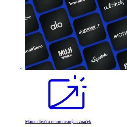
Máme důvěru renomovaných značek