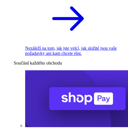
Nezáleží na tom, jak jste velcí, jak složité jsou vaše
požadavky ani kam chcete růst.
Součástí každého obchodu