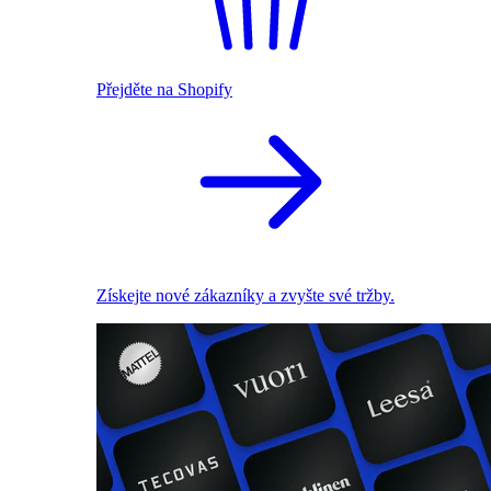
Přejděte na Shopify
Získejte nové zákazníky a zvyšte své tržby.