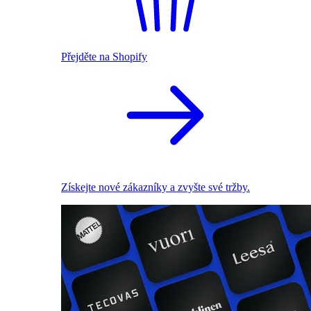
Přejděte na Shopify
Získejte nové zákazníky a zvyšte své tržby.