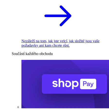
Nezáleží na tom, jak jste velcí, jak složité jsou vaše
požadavky ani kam chcete růst.
Součástí každého obchodu