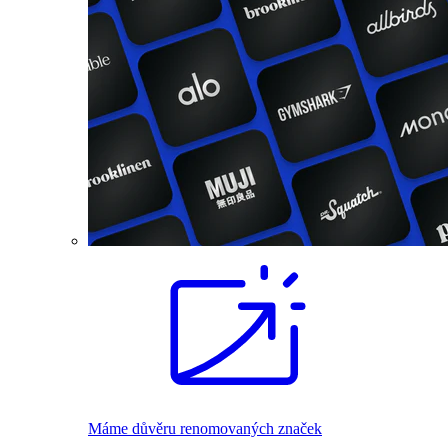
Máme důvěru renomovaných značek