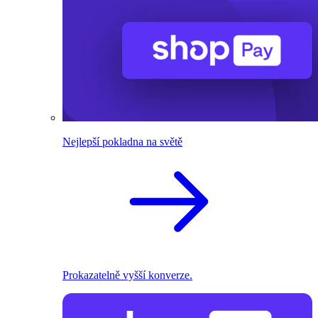
Nejlepší pokladna na světě
Prokazatelně vyšší konverze.