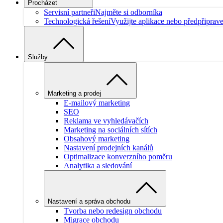
Procházet
Servisní partneři
Najměte si odborníka
Technologická řešení
Využijte aplikace nebo předpřiprav
Služby
Marketing a prodej
E-mailový marketing
SEO
Reklama ve vyhledávačích
Marketing na sociálních sítích
Obsahový marketing
Nastavení prodejních kanálů
Optimalizace konverzního poměru
Analytika a sledování
Nastavení a správa obchodu
Tvorba nebo redesign obchodu
Migrace obchodu