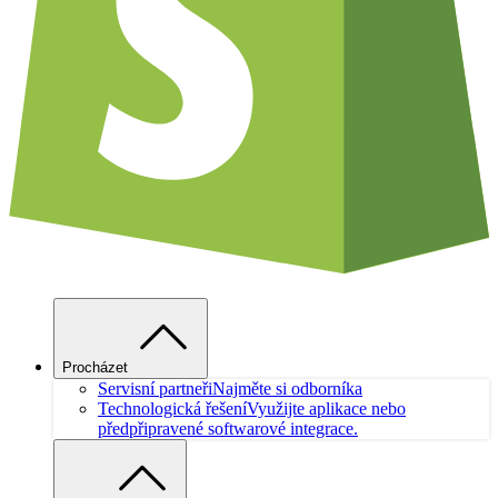
Procházet
Servisní partneři
Najměte si odborníka
Technologická řešení
Využijte aplikace nebo
předpřipravené softwarové integrace.