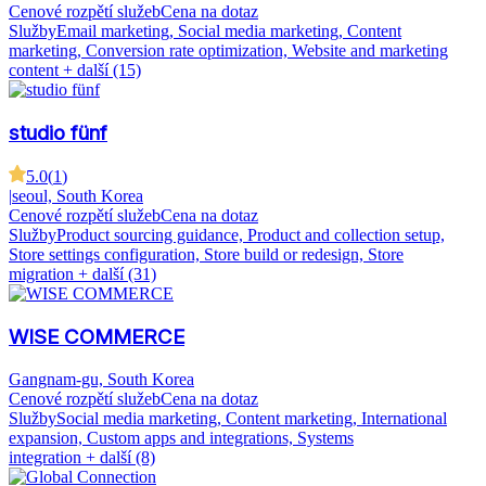
Cenové rozpětí služeb
Cena na dotaz
Služby
Email marketing, Social media marketing, Content
marketing, Conversion rate optimization, Website and marketing
content
+ další (15)
studio fünf
5.0
(
1
)
|
seoul, South Korea
Cenové rozpětí služeb
Cena na dotaz
Služby
Product sourcing guidance, Product and collection setup,
Store settings configuration, Store build or redesign, Store
migration
+ další (31)
WISE COMMERCE
Gangnam-gu, South Korea
Cenové rozpětí služeb
Cena na dotaz
Služby
Social media marketing, Content marketing, International
expansion, Custom apps and integrations, Systems
integration
+ další (8)