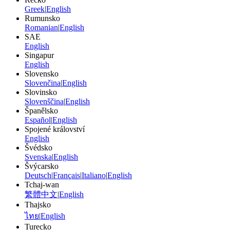
Greek
|
English
Rumunsko
Romanian
|
English
SAE
English
Singapur
English
Slovensko
Slovenčina
|
English
Slovinsko
Slovenščina
|
English
Španělsko
Español
|
English
Spojené království
English
Švédsko
Svenska
|
English
Švýcarsko
Deutsch
|
Français
|
Italiano
|
English
Tchaj-wan
繁體中文
|
English
Thajsko
ไทย
|
English
Turecko