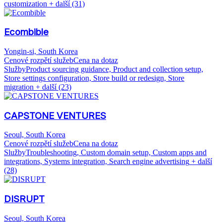
customization
+ další (31)
Ecombible
Yongin-si, South Korea
Cenové rozpětí služeb
Cena na dotaz
Služby
Product sourcing guidance, Product and collection setup,
Store settings configuration, Store build or redesign, Store
migration
+ další (23)
CAPSTONE VENTURES
Seoul, South Korea
Cenové rozpětí služeb
Cena na dotaz
Služby
Troubleshooting, Custom domain setup, Custom apps and
integrations, Systems integration, Search engine advertising
+ další
(28)
DISRUPT
Seoul, South Korea