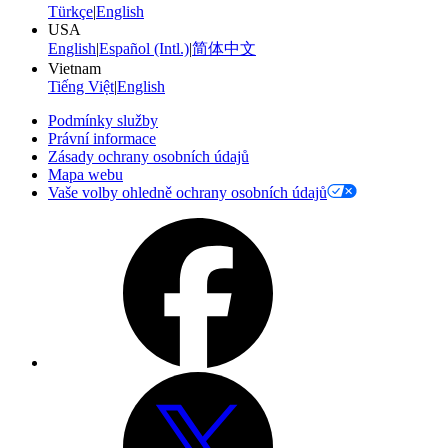
Türkçe
|
English
USA
English
|
Español (Intl.)
|
简体中文
Vietnam
Tiếng Việt
|
English
Podmínky služby
Právní informace
Zásady ochrany osobních údajů
Mapa webu
Vaše volby ohledně ochrany osobních údajů