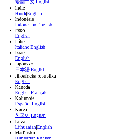
繁體中文
|
English
Indie
Hindi
|
English
Indonésie
Indonesian
|
English
Irsko
English
Itálie
Italiano
|
English
Izrael
English
Japonsko
日本語
|
English
Jihoafrická republika
English
Kanada
English
|
Français
Kolumbie
Español
|
English
Korea
한국어
|
English
Litva
Lithuanian
|
English
Maďarsko
Hungarian
|
English