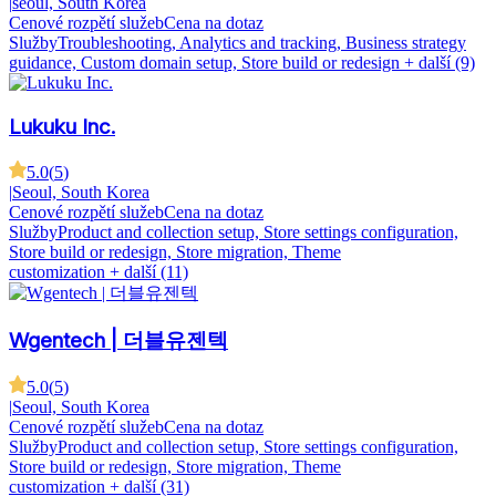
|
seoul, South Korea
Cenové rozpětí služeb
Cena na dotaz
Služby
Troubleshooting, Analytics and tracking, Business strategy
guidance, Custom domain setup, Store build or redesign
+ další (9)
Lukuku Inc.
5.0
(
5
)
|
Seoul, South Korea
Cenové rozpětí služeb
Cena na dotaz
Služby
Product and collection setup, Store settings configuration,
Store build or redesign, Store migration, Theme
customization
+ další (11)
Wgentech | 더블유젠텍
5.0
(
5
)
|
Seoul, South Korea
Cenové rozpětí služeb
Cena na dotaz
Služby
Product and collection setup, Store settings configuration,
Store build or redesign, Store migration, Theme
customization
+ další (31)