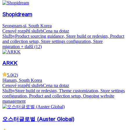
Shopidream
Seongnam-si, South Korea
Cenové rozpětí služeb
Cena na dotaz
Služby
Product sourcing guidance, Store build or redesign, Product
and collection setup, Store settings configuration, Store
migration
+ další (12)
ARKK
5.0
(
2
)
|
Hanam, South Korea
Cenové rozpětí služeb
Cena na dotaz
Služby
Store build or redesign, Theme customization, Store settings
configuration, Product and collection setup, Ongoing website
management
오스터글로벌 (Auster Global)