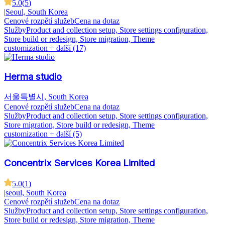
5.0
(
5
)
|
Seoul, South Korea
Cenové rozpětí služeb
Cena na dotaz
Služby
Product and collection setup, Store settings configuration,
Store build or redesign, Store migration, Theme
customization
+ další (17)
Herma studio
서울특별시, South Korea
Cenové rozpětí služeb
Cena na dotaz
Služby
Product and collection setup, Store settings configuration,
Store migration, Store build or redesign, Theme
customization
+ další (5)
Concentrix Services Korea Limited
5.0
(
1
)
|
seoul, South Korea
Cenové rozpětí služeb
Cena na dotaz
Služby
Product and collection setup, Store settings configuration,
Store build or redesign, Store migration, Theme