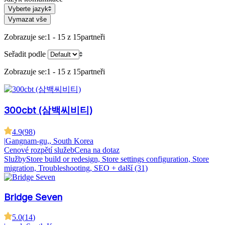
Vyberte jazyk
Vymazat vše
Zobrazuje se:
1 - 15 z 15
partneři
Seřadit podle
Zobrazuje se:
1 - 15 z 15
partneři
300cbt (삼백씨비티)
4.9
(
98
)
|
Gangnam-gu,, South Korea
Cenové rozpětí služeb
Cena na dotaz
Služby
Store build or redesign, Store settings configuration, Store
migration, Troubleshooting, SEO
+ další (31)
Bridge Seven
5.0
(
14
)