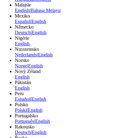
Malajsie
English
|
Bahasa Melayu
Mexiko
Español
|
English
Německo
Deutsch
|
English
Nigérie
English
Nizozemsko
Nederlands
|
English
Norsko
Norge
|
English
Nový Zéland
English
Pákistán
English
Peru
Español
|
English
Polsko
Polski
|
English
Portugalsko
Português
|
English
Rakousko
Deutsch
|
English
Řecko