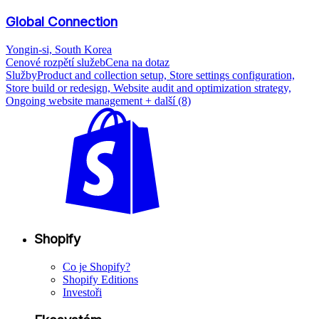
Global Connection
Yongin-si, South Korea
Cenové rozpětí služeb
Cena na dotaz
Služby
Product and collection setup, Store settings configuration,
Store build or redesign, Website audit and optimization strategy,
Ongoing website management
+ další (8)
Shopify
Co je Shopify?
Shopify Editions
Investoři