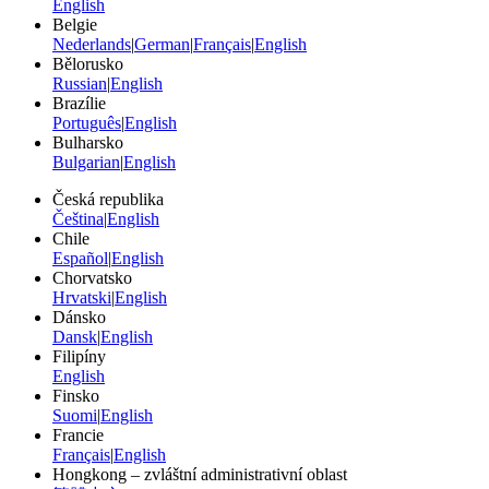
English
Belgie
Nederlands
|
German
|
Français
|
English
Bělorusko
Russian
|
English
Brazílie
Português
|
English
Bulharsko
Bulgarian
|
English
Česká republika
Čeština
|
English
Chile
Español
|
English
Chorvatsko
Hrvatski
|
English
Dánsko
Dansk
|
English
Filipíny
English
Finsko
Suomi
|
English
Francie
Français
|
English
Hongkong – zvláštní administrativní oblast