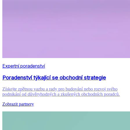
Expertní poradenství
Poradenství týkající se obchodní strategie
Získejte zpětnou vazbu a rady pro budování nebo rozvoj svého
podnikání od důvěryhodných a zkušených obchodních poradců.
Zobrazit partnery