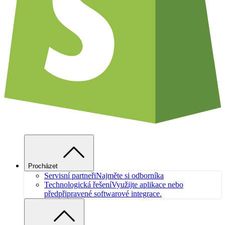
Procházet
Servisní partneři
Najměte si odborníka
Technologická řešení
Využijte aplikace nebo
předpřipravené softwarové integrace.