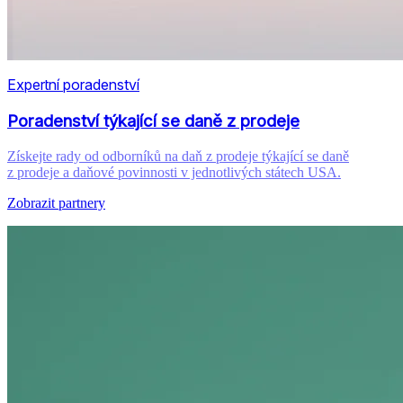
Expertní poradenství
Poradenství týkající se daně z prodeje
Získejte rady od odborníků na daň z prodeje týkající se daně
z prodeje a daňové povinnosti v jednotlivých státech USA.
Zobrazit partnery