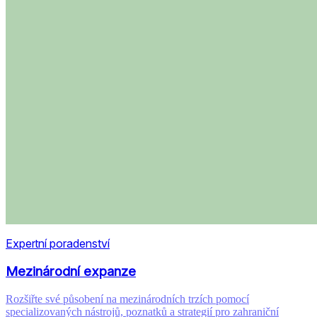
Expertní poradenství
Mezinárodní expanze
Rozšiřte své působení na mezinárodních trzích pomocí
specializovaných nástrojů, poznatků a strategií pro zahraniční