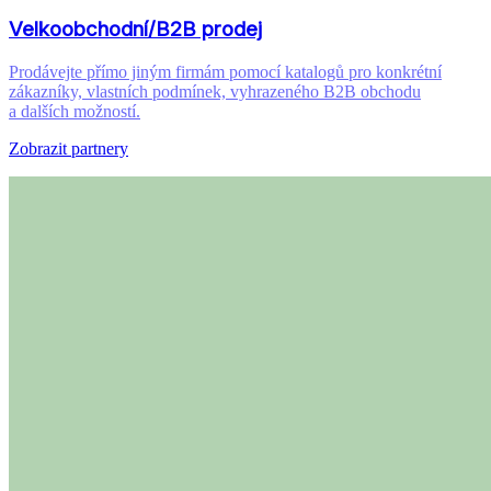
Velkoobchodní/B2B prodej
Prodávejte přímo jiným firmám pomocí katalogů pro konkrétní
zákazníky, vlastních podmínek, vyhrazeného B2B obchodu
a dalších možností.
Zobrazit partnery