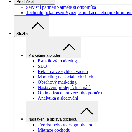
Procházet
Servisní partneři
Najměte si odborníka
Technologická řešení
Využijte aplikace nebo předpřiprav
Služby
Marketing a prodej
E-mailový marketing
SEO
Reklama ve vyhledávačích
Marketing na sociálních sítích
Obsahový marketing
Nastavení prodejních kanálů
Optimalizace konverzního poměru
Analytika a sledování
Nastavení a správa obchodu
Tvorba nebo redesign obchodu
Migrace obchodu