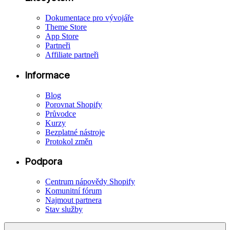
Dokumentace pro vývojáře
Theme Store
App Store
Partneři
Affiliate partneři
Informace
Blog
Porovnat Shopify
Průvodce
Kurzy
Bezplatné nástroje
Protokol změn
Podpora
Centrum nápovědy Shopify
Komunitní fórum
Najmout partnera
Stav služby