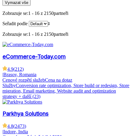
Vymazat vše
Zobrazuje se:
1 - 16 z 2150
partneři
Seřadit podle
Zobrazuje se:
1 - 16 z 2150
partneři
eCommerce-Today.com
4.9
(
212
)
|
Brasov, Romania
Cenové rozpětí služeb
Cena na dotaz
Služby
Conversion rate optimization, Store build or redesign, Store
migration, Email marketing, Website audit and optimization
strategy
+ další (23)
Parkhya Solutions
4.8
(
2473
)
|
Indore, India