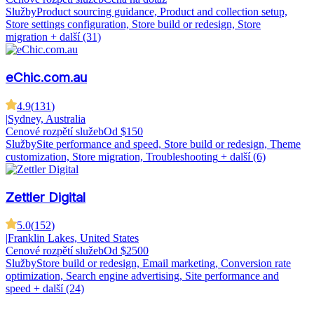
Služby
Product sourcing guidance, Product and collection setup,
Store settings configuration, Store build or redesign, Store
migration
+ další (31)
eChic.com.au
4.9
(
131
)
|
Sydney, Australia
Cenové rozpětí služeb
Od $150
Služby
Site performance and speed, Store build or redesign, Theme
customization, Store migration, Troubleshooting
+ další (6)
Zettler Digital
5.0
(
152
)
|
Franklin Lakes, United States
Cenové rozpětí služeb
Od $2500
Služby
Store build or redesign, Email marketing, Conversion rate
optimization, Search engine advertising, Site performance and
speed
+ další (24)