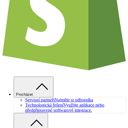
Procházet
Servisní partneři
Najměte si odborníka
Technologická řešení
Využijte aplikace nebo
předpřipravené softwarové integrace.