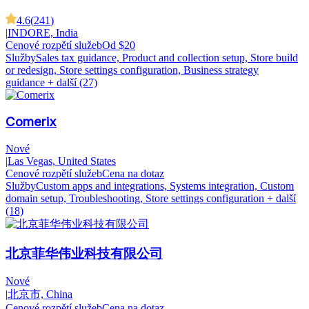
4.6
(
241
)
|
INDORE, India
Cenové rozpětí služeb
Od $20
Služby
Sales tax guidance, Product and collection setup, Store build
or redesign, Store settings configuration, Business strategy
guidance
+ další (27)
Comerix
Nové
|
Las Vegas, United States
Cenové rozpětí služeb
Cena na dotaz
Služby
Custom apps and integrations, Systems integration, Custom
domain setup, Troubleshooting, Store settings configuration
+ další
(18)
北京菲华伟业科技有限公司
Nové
|
北京市, China
Cenové rozpětí služeb
Cena na dotaz