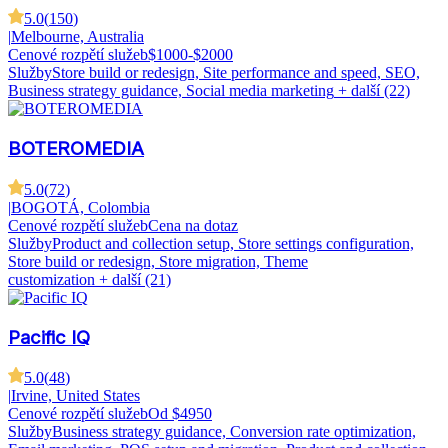
5.0
(
150
)
|
Melbourne, Australia
Cenové rozpětí služeb
$1000-$2000
Služby
Store build or redesign, Site performance and speed, SEO,
Business strategy guidance, Social media marketing
+ další (22)
BOTEROMEDIA
5.0
(
72
)
|
BOGOTÁ, Colombia
Cenové rozpětí služeb
Cena na dotaz
Služby
Product and collection setup, Store settings configuration,
Store build or redesign, Store migration, Theme
customization
+ další (21)
Pacific IQ
5.0
(
48
)
|
Irvine, United States
Cenové rozpětí služeb
Od $4950
Služby
Business strategy guidance, Conversion rate optimization,