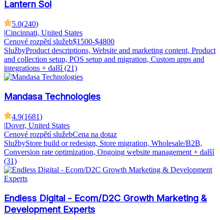
Lantern Sol
5.0
(
240
)
|
Cincinnati, United States
Cenové rozpětí služeb
$1500-$4800
Služby
Product descriptions, Website and marketing content, Product
and collection setup, POS setup and migration, Custom apps and
integrations
+ další (21)
Mandasa Technologies
4.9
(
1681
)
|
Dover, United States
Cenové rozpětí služeb
Cena na dotaz
Služby
Store build or redesign, Store migration, Wholesale/B2B,
Conversion rate optimization, Ongoing website management
+ další
(31)
Endless Digital - Ecom/D2C Growth Marketing &
Development Experts