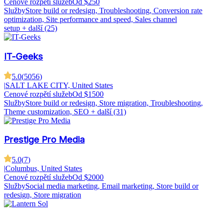
Cenové rozpětí služeb
Od $250
Služby
Store build or redesign, Troubleshooting, Conversion rate
optimization, Site performance and speed, Sales channel
setup
+ další (25)
IT-Geeks
5.0
(
5056
)
|
SALT LAKE CITY, United States
Cenové rozpětí služeb
Od $1500
Služby
Store build or redesign, Store migration, Troubleshooting,
Theme customization, SEO
+ další (31)
Prestige Pro Media
5.0
(
7
)
|
Columbus, United States
Cenové rozpětí služeb
Od $2000
Služby
Social media marketing, Email marketing, Store build or
redesign, Store migration