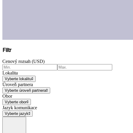
Filtr
Cenový rozsah (USD)
Lokalita
Vyberte lokalitu
Úroveň partnera
Vyberte úroveň partnera
Obor
Vyberte obor
Jazyk komunikace
Vyberte jazyk