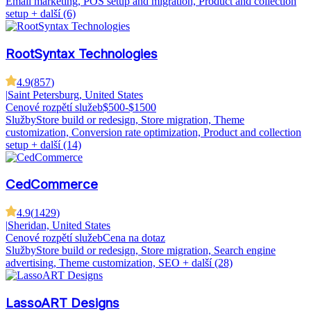
Email marketing, POS setup and migration, Product and collection
setup
+ další (6)
RootSyntax Technologies
4.9
(
857
)
|
Saint Petersburg, United States
Cenové rozpětí služeb
$500-$1500
Služby
Store build or redesign, Store migration, Theme
customization, Conversion rate optimization, Product and collection
setup
+ další (14)
CedCommerce
4.9
(
1429
)
|
Sheridan, United States
Cenové rozpětí služeb
Cena na dotaz
Služby
Store build or redesign, Store migration, Search engine
advertising, Theme customization, SEO
+ další (28)
LassoART Designs