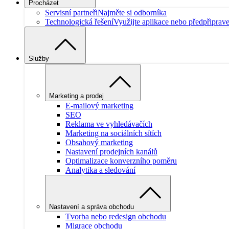
Procházet
Servisní partneři
Najměte si odborníka
Technologická řešení
Využijte aplikace nebo předpřiprav
Služby
Marketing a prodej
E-mailový marketing
SEO
Reklama ve vyhledávačích
Marketing na sociálních sítích
Obsahový marketing
Nastavení prodejních kanálů
Optimalizace konverzního poměru
Analytika a sledování
Nastavení a správa obchodu
Tvorba nebo redesign obchodu
Migrace obchodu