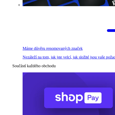
Máme důvěru renomovaných značek
Nezáleží na tom, jak jste velcí, jak složité jsou vaše pož
Součástí každého obchodu