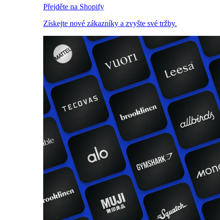
Přejděte na Shopify
Získejte nové zákazníky a zvyšte své tržby.