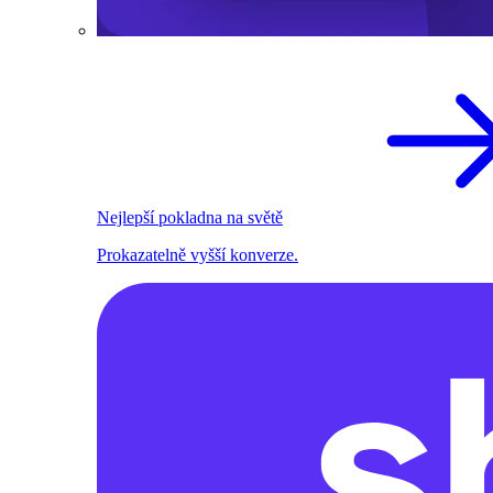
Nejlepší pokladna na světě
Prokazatelně vyšší konverze.