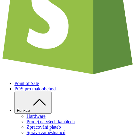
Point of Sale
POS pro maloobchod
Funkce
Hardware
Prodej na všech kanálech
Zpracování plateb
Správa zaměstnanců