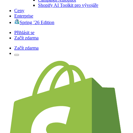
Shopify AI Toolkit pro vývojáře
Ceny
Enterprise
Spring ’26 Edition
Přihlásit se
Začít zdarma
Začít zdarma