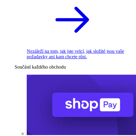
Nezáleží na tom, jak jste velcí, jak složité jsou vaše
požadavky ani kam chcete růst.
Součástí každého obchodu