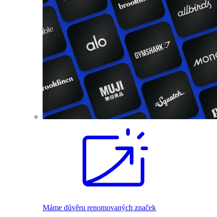
Máme důvěru renomovaných značek