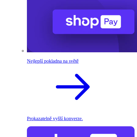
Nejlepší pokladna na světě
Prokazatelně vyšší konverze.