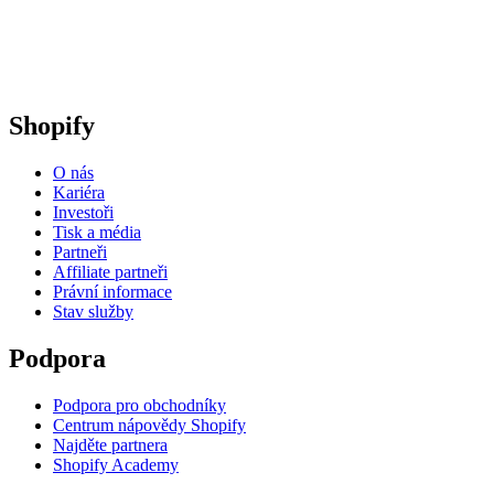
Shopify
O nás
Kariéra
Investoři
Tisk a média
Partneři
Affiliate partneři
Právní informace
Stav služby
Podpora
Podpora pro obchodníky
Centrum nápovědy Shopify
Najděte partnera
Shopify Academy