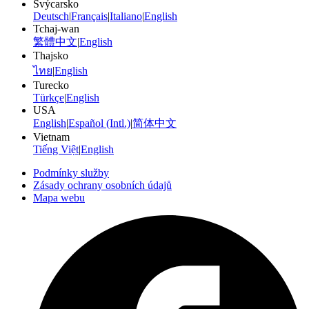
Švýcarsko
Deutsch
|
Français
|
Italiano
|
English
Tchaj-wan
繁體中文
|
English
Thajsko
ไทย
|
English
Turecko
Türkçe
|
English
USA
English
|
Español (Intl.)
|
简体中文
Vietnam
Tiếng Việt
|
English
Podmínky služby
Zásady ochrany osobních údajů
Mapa webu