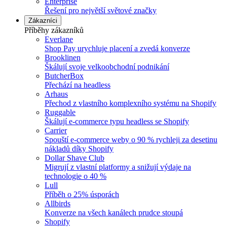
Enterprise
Řešení pro největší světové značky
Zákazníci
Příběhy zákazníků
Everlane
Shop Pay urychluje placení a zvedá konverze
Brooklinen
Škálují svoje velkoobchodní podnikání
ButcherBox
Přechází na headless
Arhaus
Přechod z vlastního komplexního systému na Shopify
Ruggable
Škálují e-commerce typu headless se Shopify
Carrier
Spouští e-commerce weby o 90 % rychleji za desetinu
nákladů díky Shopify
Dollar Shave Club
Migrují z vlastní platformy a snižují výdaje na
technologie o 40 %
Lull
Příběh o 25% úsporách
Allbirds
Konverze na všech kanálech prudce stoupá
Shopify