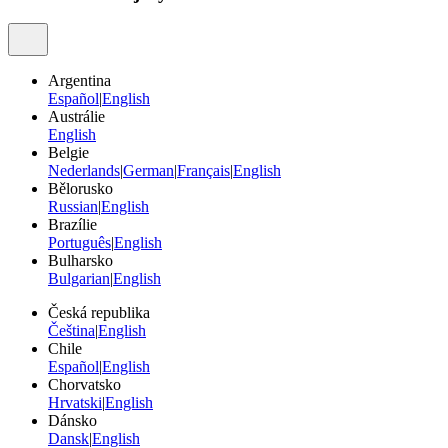
Argentina
Español
|
English
Austrálie
English
Belgie
Nederlands
|
German
|
Français
|
English
Bělorusko
Russian
|
English
Brazílie
Português
|
English
Bulharsko
Bulgarian
|
English
Česká republika
Čeština
|
English
Chile
Español
|
English
Chorvatsko
Hrvatski
|
English
Dánsko
Dansk
|
English