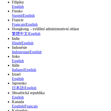
Filipíny
English
Finsko
Suomi
|
English
Francie
Français
|
English
Hongkong – zvláštní administrativní oblast
繁體中文
|
English
Indie
Hindi
|
English
Indonésie
Indonesian
|
English
Irsko
English
Itálie
Italiano
|
English
Izrael
English
Japonsko
日本語
|
English
Jihoafrická republika
English
Kanada
English
|
Français
Kolumbie