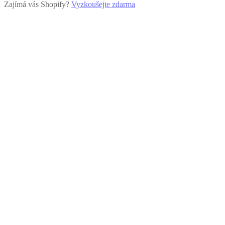
Zajímá vás Shopify?
Vyzkoušejte zdarma