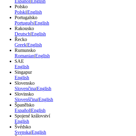
Español
|
English
Polsko
Polski
|
English
Portugalsko
Português
|
English
Rakousko
Deutsch
|
English
Řecko
Greek
|
English
Rumunsko
Romanian
|
English
SAE
English
Singapur
English
Slovensko
Slovenčina
|
English
Slovinsko
Slovenščina
|
English
Španělsko
Español
|
English
Spojené království
English
Švédsko
Svenska
|
English