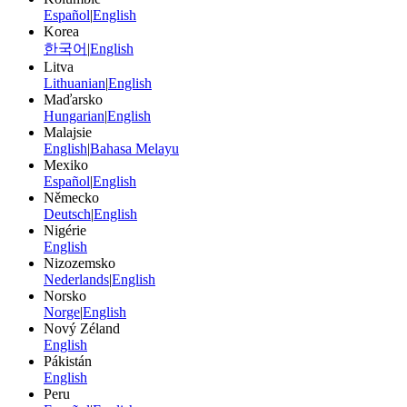
Español
|
English
Korea
한국어
|
English
Litva
Lithuanian
|
English
Maďarsko
Hungarian
|
English
Malajsie
English
|
Bahasa Melayu
Mexiko
Español
|
English
Německo
Deutsch
|
English
Nigérie
English
Nizozemsko
Nederlands
|
English
Norsko
Norge
|
English
Nový Zéland
English
Pákistán
English
Peru