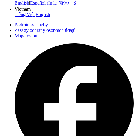
English
|
Español (Intl.)
|
简体中文
Vietnam
Tiếng Việt
|
English
Podmínky služby
Zásady ochrany osobních údajů
Mapa webu