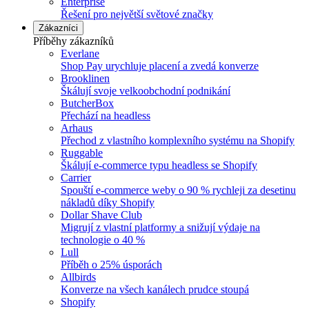
Enterprise
Řešení pro největší světové značky
Zákazníci
Příběhy zákazníků
Everlane
Shop Pay urychluje placení a zvedá konverze
Brooklinen
Škálují svoje velkoobchodní podnikání
ButcherBox
Přechází na headless
Arhaus
Přechod z vlastního komplexního systému na Shopify
Ruggable
Škálují e-commerce typu headless se Shopify
Carrier
Spouští e-commerce weby o 90 % rychleji za desetinu
nákladů díky Shopify
Dollar Shave Club
Migrují z vlastní platformy a snižují výdaje na
technologie o 40 %
Lull
Příběh o 25% úsporách
Allbirds
Konverze na všech kanálech prudce stoupá
Shopify