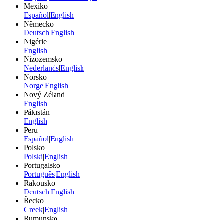
Mexiko
Español
|
English
Německo
Deutsch
|
English
Nigérie
English
Nizozemsko
Nederlands
|
English
Norsko
Norge
|
English
Nový Zéland
English
Pákistán
English
Peru
Español
|
English
Polsko
Polski
|
English
Portugalsko
Português
|
English
Rakousko
Deutsch
|
English
Řecko
Greek
|
English
Rumunsko