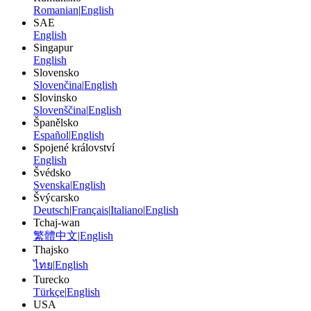
Romanian
|
English
SAE
English
Singapur
English
Slovensko
Slovenčina
|
English
Slovinsko
Slovenščina
|
English
Španělsko
Español
|
English
Spojené království
English
Švédsko
Svenska
|
English
Švýcarsko
Deutsch
|
Français
|
Italiano
|
English
Tchaj-wan
繁體中文
|
English
Thajsko
ไทย
|
English
Turecko
Türkçe
|
English
USA