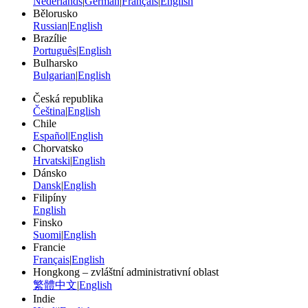
Nederlands
|
German
|
Français
|
English
Bělorusko
Russian
|
English
Brazílie
Português
|
English
Bulharsko
Bulgarian
|
English
Česká republika
Čeština
|
English
Chile
Español
|
English
Chorvatsko
Hrvatski
|
English
Dánsko
Dansk
|
English
Filipíny
English
Finsko
Suomi
|
English
Francie
Français
|
English
Hongkong – zvláštní administrativní oblast
繁體中文
|
English
Indie