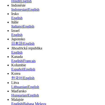
Hindi
|
English
Indonésie
Indonesian
|
English
Irsko
English
Itálie
Italiano
|
English
Izrael
English
Japonsko
日本語
|
English
Jihoafrická republika
English
Kanada
English
|
Français
Kolumbie
Español
|
English
Korea
한국어
|
English
Litva
Lithuanian
|
English
Maďarsko
Hungarian
|
English
Malajsie
English
|
Bahasa Melayu