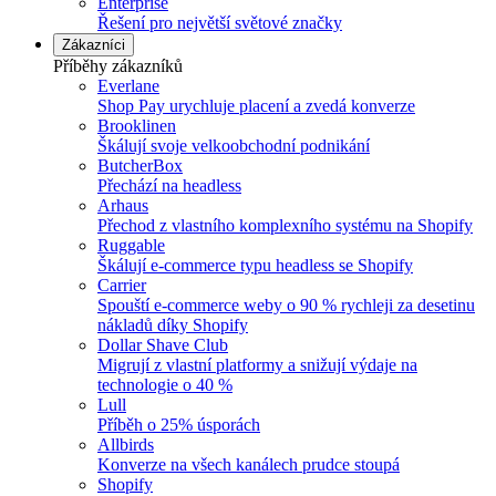
Enterprise
Řešení pro největší světové značky
Zákazníci
Příběhy zákazníků
Everlane
Shop Pay urychluje placení a zvedá konverze
Brooklinen
Škálují svoje velkoobchodní podnikání
ButcherBox
Přechází na headless
Arhaus
Přechod z vlastního komplexního systému na Shopify
Ruggable
Škálují e-commerce typu headless se Shopify
Carrier
Spouští e-commerce weby o 90 % rychleji za desetinu
nákladů díky Shopify
Dollar Shave Club
Migrují z vlastní platformy a snižují výdaje na
technologie o 40 %
Lull
Příběh o 25% úsporách
Allbirds
Konverze na všech kanálech prudce stoupá
Shopify