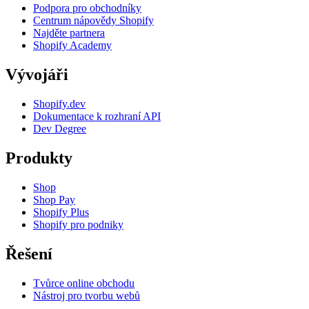
Podpora pro obchodníky
Centrum nápovědy Shopify
Najděte partnera
Shopify Academy
Vývojáři
Shopify.dev
Dokumentace k rozhraní API
Dev Degree
Produkty
Shop
Shop Pay
Shopify Plus
Shopify pro podniky
Řešení
Tvůrce online obchodu
Nástroj pro tvorbu webů