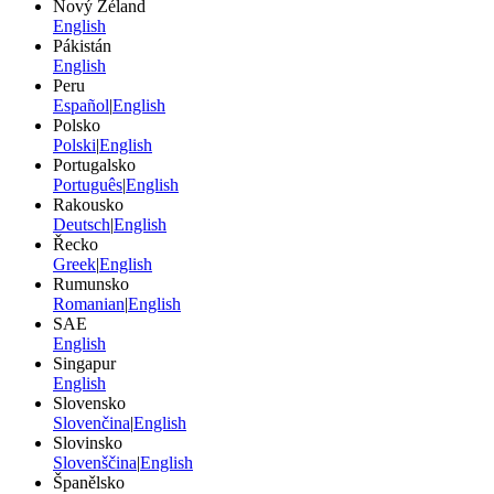
Nový Zéland
English
Pákistán
English
Peru
Español
|
English
Polsko
Polski
|
English
Portugalsko
Português
|
English
Rakousko
Deutsch
|
English
Řecko
Greek
|
English
Rumunsko
Romanian
|
English
SAE
English
Singapur
English
Slovensko
Slovenčina
|
English
Slovinsko
Slovenščina
|
English
Španělsko