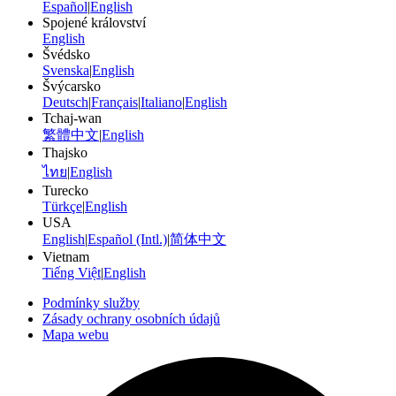
Español
|
English
Spojené království
English
Švédsko
Svenska
|
English
Švýcarsko
Deutsch
|
Français
|
Italiano
|
English
Tchaj-wan
繁體中文
|
English
Thajsko
ไทย
|
English
Turecko
Türkçe
|
English
USA
English
|
Español (Intl.)
|
简体中文
Vietnam
Tiếng Việt
|
English
Podmínky služby
Zásady ochrany osobních údajů
Mapa webu