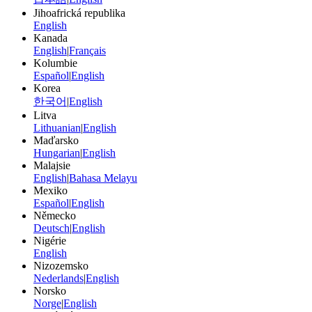
Jihoafrická republika
English
Kanada
English
|
Français
Kolumbie
Español
|
English
Korea
한국어
|
English
Litva
Lithuanian
|
English
Maďarsko
Hungarian
|
English
Malajsie
English
|
Bahasa Melayu
Mexiko
Español
|
English
Německo
Deutsch
|
English
Nigérie
English
Nizozemsko
Nederlands
|
English
Norsko
Norge
|
English