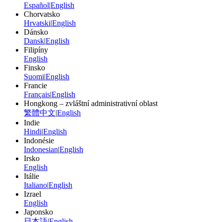
Español
|
English
Chorvatsko
Hrvatski
|
English
Dánsko
Dansk
|
English
Filipíny
English
Finsko
Suomi
|
English
Francie
Français
|
English
Hongkong – zvláštní administrativní oblast
繁體中文
|
English
Indie
Hindi
|
English
Indonésie
Indonesian
|
English
Irsko
English
Itálie
Italiano
|
English
Izrael
English
Japonsko
日本語
|
English