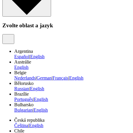
Zvolte oblast a jazyk
Argentina
Español
|
English
Austrálie
English
Belgie
Nederlands
|
German
|
Français
|
English
Bělorusko
Russian
|
English
Brazílie
Português
|
English
Bulharsko
Bulgarian
|
English
Česká republika
Čeština
|
English
Chile