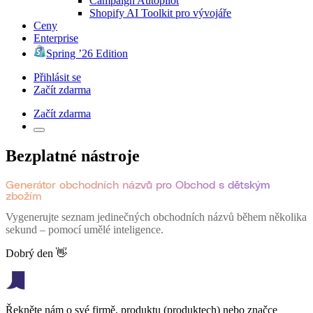
Campaign Autopilot
Shopify AI Toolkit pro vývojáře
Ceny
Enterprise
Spring ’26 Edition
Přihlásit se
Začít zdarma
Začít zdarma
Bezplatné nástroje
Generátor obchodních názvů pro Obchod s dětským
zbožím
Vygenerujte seznam jedinečných obchodních názvů během několika
sekund – pomocí umělé inteligence.
Dobrý den 👋
Řekněte nám o své firmě, produktu (produktech) nebo značce