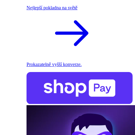
Nejlepší pokladna na světě
Prokazatelně vyšší konverze.