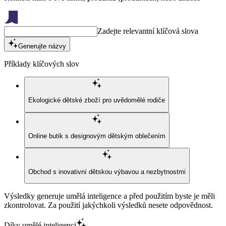
Zadejte relevantní klíčová slova
Generujte názvy
Příklady klíčových slov
Ekologické dětské zboží pro uvědomělé rodiče
Online butik s designovým dětským oblečením
Obchod s inovativní dětskou výbavou a nezbytnostmi
Výsledky generuje umělá inteligence a před použitím byste je měli
zkontrolovat. Za použití jakýchkoli výsledků nesete odpovědnost.
Díky umělé inteligenci