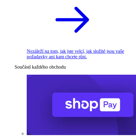
Nezáleží na tom, jak jste velcí, jak složité jsou vaše
požadavky ani kam chcete růst.
Součástí každého obchodu