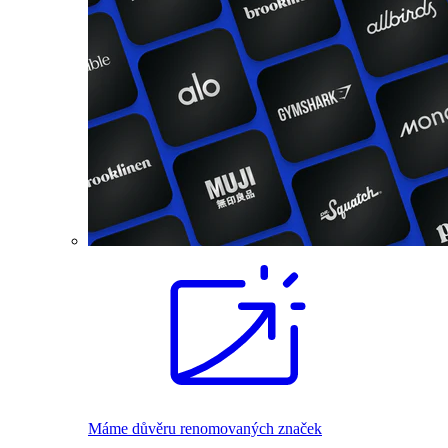
Máme důvěru renomovaných značek