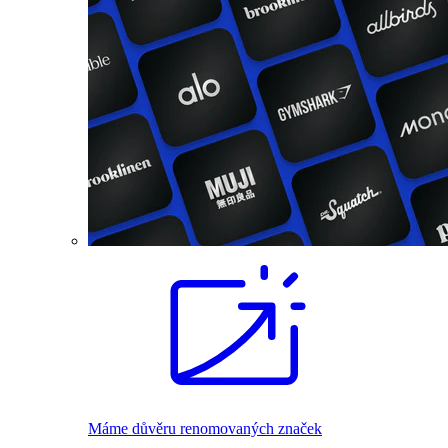
Máme důvěru renomovaných značek