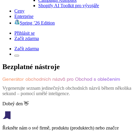
Campaign Autopilot
Shopify AI Toolkit pro vývojáře
Ceny
Enterprise
Spring ’26 Edition
Přihlásit se
Začít zdarma
Začít zdarma
Bezplatné nástroje
Generátor obchodních názvů pro Obchod s oblečením
Vygenerujte seznam jedinečných obchodních názvů během několika
sekund – pomocí umělé inteligence.
Dobrý den 👋
Řekněte nám o své firmě, produktu (produktech) nebo značce