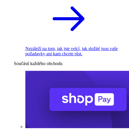
Nezáleží na tom, jak jste velcí, jak složité jsou vaše
požadavky ani kam chcete růst.
Součástí každého obchodu