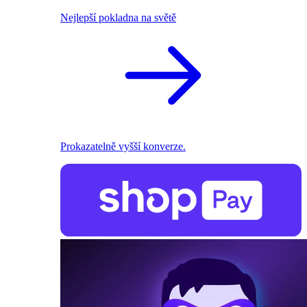
Nejlepší pokladna na světě
Prokazatelně vyšší konverze.