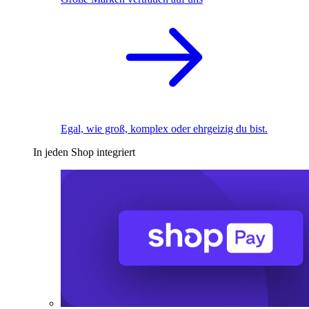
Egal, wie groß, komplex oder ehrgeizig du bist.
In jeden Shop integriert