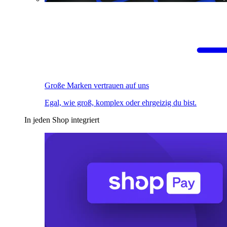
Große Marken vertrauen auf uns
Egal, wie groß, komplex oder ehrgeizig du bist.
In jeden Shop integriert