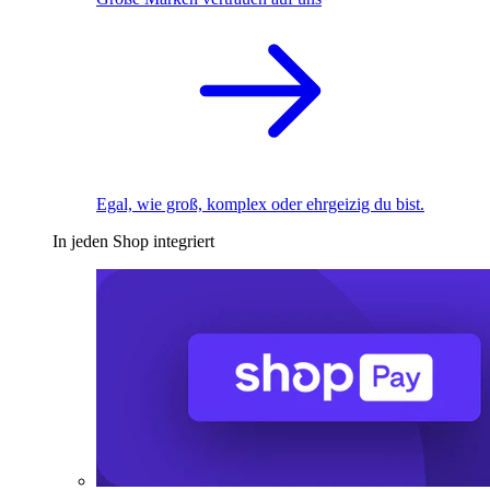
Egal, wie groß, komplex oder ehrgeizig du bist.
In jeden Shop integriert