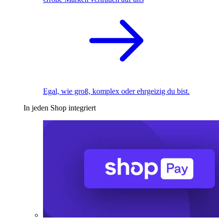
Egal, wie groß, komplex oder ehrgeizig du bist.
In jeden Shop integriert