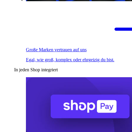
Große Marken vertrauen auf uns
Egal, wie groß, komplex oder ehrgeizig du bist.
In jeden Shop integriert