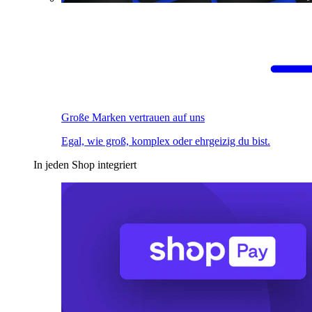
Große Marken vertrauen auf uns
Egal, wie groß, komplex oder ehrgeizig du bist.
In jeden Shop integriert