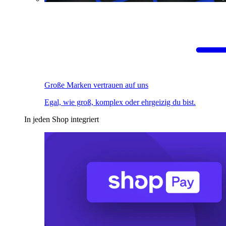
Große Marken vertrauen auf uns
Egal, wie groß, komplex oder ehrgeizig du bist.
In jeden Shop integriert