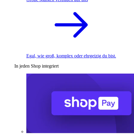
Egal, wie groß, komplex oder ehrgeizig du bist.
In jeden Shop integriert