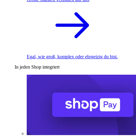
Egal, wie groß, komplex oder ehrgeizig du bist.
In jeden Shop integriert