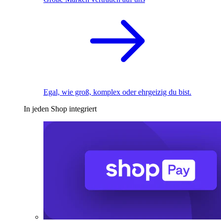
Egal, wie groß, komplex oder ehrgeizig du bist.
In jeden Shop integriert