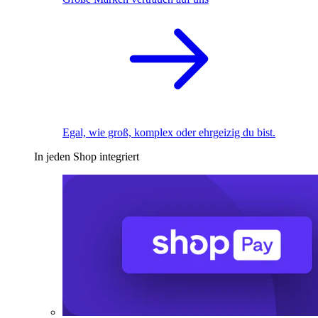
Egal, wie groß, komplex oder ehrgeizig du bist.
In jeden Shop integriert