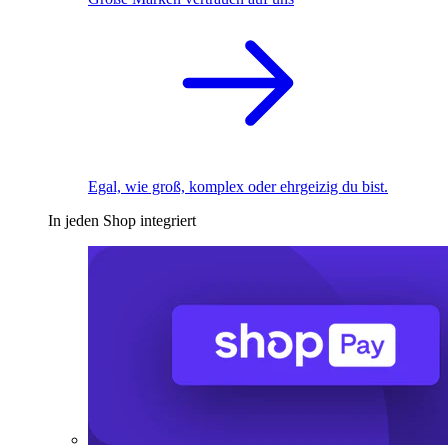
Egal, wie groß, komplex oder ehrgeizig du bist.
In jeden Shop integriert