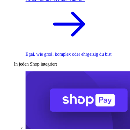
Egal, wie groß, komplex oder ehrgeizig du bist.
In jeden Shop integriert