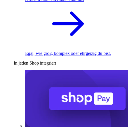
Egal, wie groß, komplex oder ehrgeizig du bist.
In jeden Shop integriert